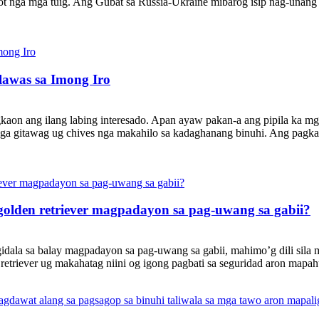
t nga mga tuig. Ang Gubat sa Russia-Ukraine mibarog isip nag-unang
awas sa Imong Iro
kaon ang ilang labing interesado. Apan ayaw pakan-a ang pipila ka m
 nga gitawag ug chives nga makahilo sa kadaghanang binuhi. Ang pagk
olden retriever magpadayon sa pag-uwang sa gabii?
gidala sa balay magpadayon sa pag-uwang sa gabii, mahimo’g dili sila 
etriever ug makahatag niini og igong pagbati sa seguridad aron mapahu