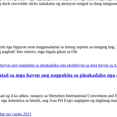
ng duck rawwhide sticks nakakuha og atensyon tungod sa ilang talagsaon
ni nga higayon aron magpasalamat sa imong suporta sa miaging tuig.
pagbati! Imo sinsero, mga higala gikan sa Ole
tad sa mga hayop ang nagpakita sa pinakadako nga e
d og 4 ka adlaw, natapos sa Shenzhen International Convention and Ex
o nga industriya sa binuhi, ang Asia Pet Expo nagtigum og daghang maa