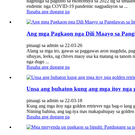
naghulga sa pagtubo sa ekonomiya sa 2022 ug sa umaabo
endemic nga COVID-19 pandemic nagpadayon sa ...
Basaha ang dugang pa
Ang mga Pagkaon nga Dili Maayo sa Pangl
pinaagi sa admin sa 22-03-26
Alang sa mga iro, gawas sa paggawas aron magdula, pag
sibuyas, leeks, ug chives maoy usa ka matang sa tanom
nga dugo ...
Basaha ang dugang pa
Unsa ang buhaton kung ang mga itoy nga g
pinaagi sa admin sa 22-03-18
Kung ang mga itoy nga golden retriever nga bag-o lang 
Niining bahina, ang tag-iya mas makapahupay sa golden r
Basaha ang dugang pa