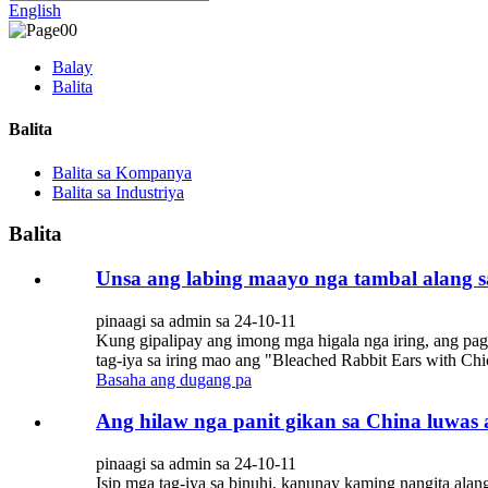
English
Balay
Balita
Balita
Balita sa Kompanya
Balita sa Industriya
Balita
Unsa ang labing maayo nga tambal alang s
pinaagi sa admin sa 24-10-11
Kung gipalipay ang imong mga higala nga iring, ang pag
tag-iya sa iring mao ang "Bleached Rabbit Ears with Chi
Basaha ang dugang pa
Ang hilaw nga panit gikan sa China luwas a
pinaagi sa admin sa 24-10-11
Isip mga tag-iya sa binuhi, kanunay kaming nangita al