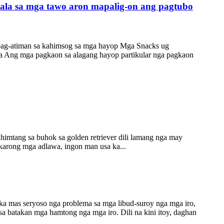
ala sa mga tawo aron mapalig-on ang pagtubo
 pag-atiman sa kahimsog sa mga hayop Mga Snacks ug
a Ang mga pagkaon sa alagang hayop partikular nga pagkaon
imtang sa buhok sa golden retriever dili lamang nga may
 karong mga adlawa, ingon man usa ka...
ka mas seryoso nga problema sa mga libud-suroy nga mga iro,
 batakan mga hamtong nga mga iro. Dili na kini itoy, daghan