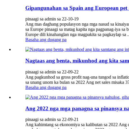
Gipangunahan sa Spain ang European pet d
pinaagi sa admin sa 22-10-19
Ang mas daghang populasyon nga mga nasud sa kinaiyanh
sa Europe pinaagi sa matag kapita nga pagpanag-iya sa 
Europe dili kinahanglan nga magpakita sa pagkaylap sa ..
Basaha ang dugang pa
Nagtaas ang benta, mikunhod ang kita samt
pinaagi sa admin sa 22-09-22
Ang pagkunhod sa gross profit nag-una tungod sa inflatio
sa unang unom ka bulan sa 2022 Ang net sales misaka 
Basaha ang dugang pa
Ang 2022 nga mga panagna sa pinansya nahu
pinaagi sa admin sa 22-09-21
Ang kahimtang sa ekonomiya sa kalibutan sa 2022 Ang di