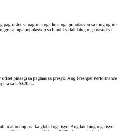
pag-order sa nag-una nga lima nga populasyon sa iring ug iro
nggo sa mga populasyon sa binuhi sa lainlaing mga nasud sa
y offset pinaagi sa pagtaas sa presyo. Ang Freshpet Performance
mpara sa US$202...
uhi mahimong usa ka global nga isyu. Ang lainlaing mga isyu