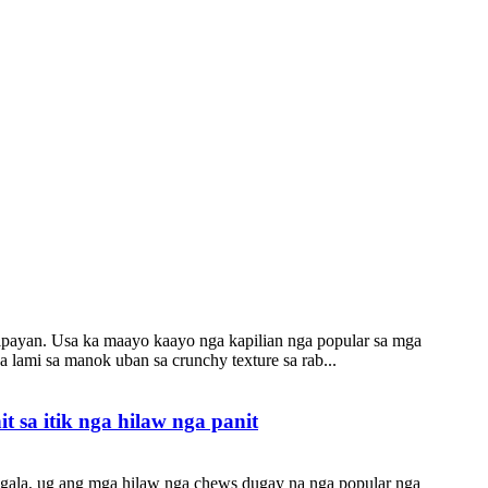
lipayan. Usa ka maayo kaayo nga kapilian nga popular sa mga
 lami sa manok uban sa crunchy texture sa rab...
 sa itik nga hilaw nga panit
igala, ug ang mga hilaw nga chews dugay na nga popular nga