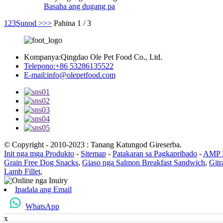
Basaha ang dugang pa
1
2
3
Sunod >
>>
Pahina 1 / 3
Kompanya:
Qingdao Ole Pet Food Co., Ltd.
Telepono:
+86 53286135522
E-mail:
info@olepetfood.com
© Copyright - 2010-2023 : Tanang Katungod Gireserba.
Init nga mga Produkto
-
Sitemap
-
Patakaran sa Pagkapribado
-
AMP 
Grain Free Dog Snacks
,
Giaso nga Salmon Breakfast Sandwich
,
Gitr
Lamb Fillet
,
Ipadala ang Email
WhatsApp
x