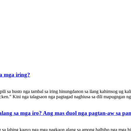
a mga iring?
pili sa husto nga tambal sa iring hinungdanon sa ilang kahimsog ug ka
cken." Kini nga talagsaon nga pagtagad naghiusa sa dili mapugngan nga
lang sa mga iro? Ang mas duol nga pagtan-aw sa panit
ang sa labing kaayo nga mga pagkaon alang sa among balhibo nga mga h