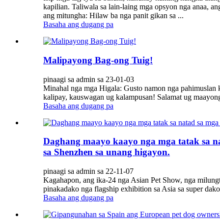
kapilian. Taliwala sa lain-laing mga opsyon nga anaa, a
ang mitungha: Hilaw ba nga panit gikan sa ...
Basaha ang dugang pa
Malipayong Bag-ong Tuig!
pinaagi sa admin sa 23-01-03
Minahal nga mga Higala: Gusto namon nga pahimuslan ki
kalipay, kauswagan ug kalampusan! Salamat ug maayong 
Basaha ang dugang pa
Daghang maayo kaayo nga mga tatak sa na
sa Shenzhen sa unang higayon.
pinaagi sa admin sa 22-11-07
Kagahapon, ang ika-24 nga Asian Pet Show, nga milungta
pinakadako nga flagship exhibition sa Asia sa super dak
Basaha ang dugang pa