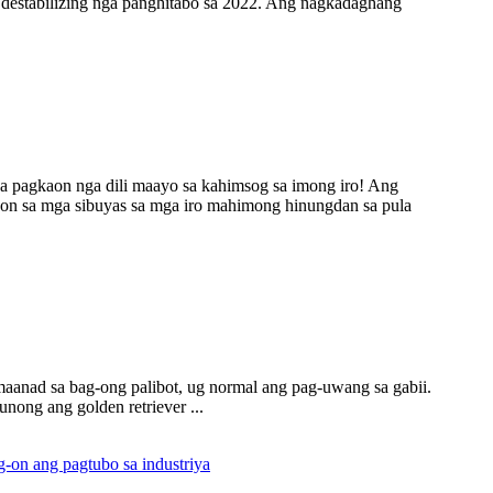
 destabilizing nga panghitabo sa 2022. Ang nagkadaghang
ga pagkaon nga dili maayo sa kahimsog sa imong iro! Ang
aon sa mga sibuyas sa mga iro mahimong hinungdan sa pula
maanad sa bag-ong palibot, ug normal ang pag-uwang sa gabii.
nong ang golden retriever ...