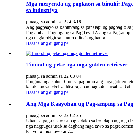
Mga meryenda ug pagkaon sa binuhi: Pagdu
sa industriya
pinaagi sa admin sa 22-03-18
Ang pagpaayo sa kahimtang sa panalapi ug pagbag-o sa
Pagtambal: Pagdugang sa Pagdawat Alang sa Pag-adopta
nga naglambigit sa tanum o linalang banig...
Basaha ang dugang pa
Tinuod ug peke nga mga golden retriever
pinaagi sa admin sa 22-03-04
Panguna nga sulud: Giunsa paghimo ang mga golden retr
kalabutan sa lebel sa hitsura, apan nagpakita usab sa k
Basaha ang dugang pa
Ang Mga Kaayohan ug Pag-amping sa Pags
pinaagi sa admin sa 22-02-25
Uban sa pag-usbaw sa pagpadako sa iro, daghang mga ire
nga nagpugos usab sa daghang mga tawo sa pagrekomenda
kaayong mga tawo ang...