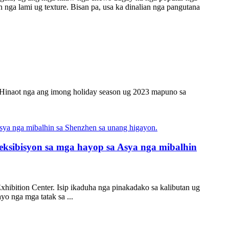
 nga lami ug texture. Bisan pa, usa ka dinalian nga pangutana
 Hinaot nga ang imong holiday season ug 2023 mapuno sa
ksibisyon sa mga hayop sa Asya nga mibalhin
hibition Center. Isip ikaduha nga pinakadako sa kalibutan ug
yo nga mga tatak sa ...