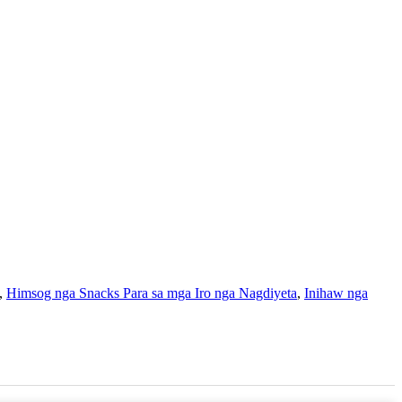
,
Himsog nga Snacks Para sa mga Iro nga Nagdiyeta
,
Inihaw nga