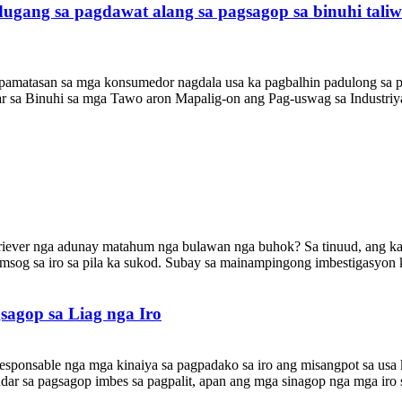
gang sa pagdawat alang sa pagsagop sa binuhi taliw
 pamatasan sa mga konsumedor nagdala usa ka pagbalhin padulong sa
r sa Binuhi sa mga Tawo aron Mapalig-on ang Pag-uswag sa Industriy
iever nga adunay matahum nga bulawan nga buhok? Sa tinuud, ang kah
ahimsog sa iro sa pila ka sukod. Subay sa mainampingong imbestigasyon
agop sa Liag nga Iro
sponsable nga mga kinaiya sa pagpadako sa iro ang misangpot sa usa 
r sa pagsagop imbes sa pagpalit, apan ang mga sinagop nga mga iro sa