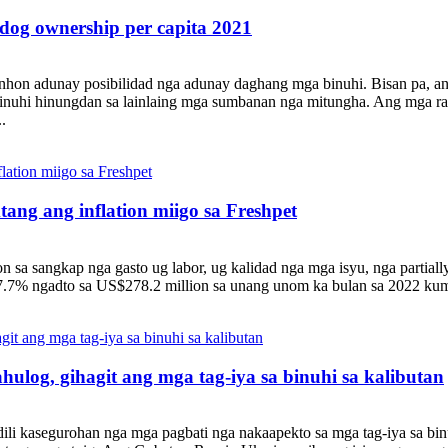
og ownership per capita 2021
on adunay posibilidad nga adunay daghang mga binuhi. Bisan pa, ang 
binuhi hinungdan sa lainlaing mga sumbanan nga mitungha. Ang mga ra
.
ang ang inflation miigo sa Freshpet
n sa sangkap nga gasto ug labor, ug kalidad nga mga isyu, nga partiall
37.7% ngadto sa US$278.2 million sa unang unom ka bulan sa 2022 ku
log, gihagit ang mga tag-iya sa binuhi sa kalibutan
li kasegurohan nga mga pagbati nga nakaapekto sa mga tag-iya sa bin