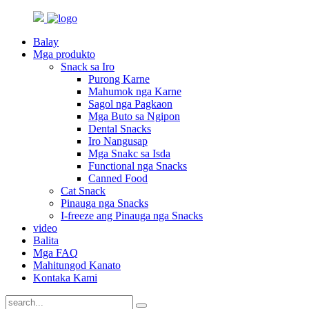
Balay
Mga produkto
Snack sa Iro
Purong Karne
Mahumok nga Karne
Sagol nga Pagkaon
Mga Buto sa Ngipon
Dental Snacks
Iro Nangusap
Mga Snakc sa Isda
Functional nga Snacks
Canned Food
Cat Snack
Pinauga nga Snacks
I-freeze ang Pinauga nga Snacks
video
Balita
Mga FAQ
Mahitungod Kanato
Kontaka Kami