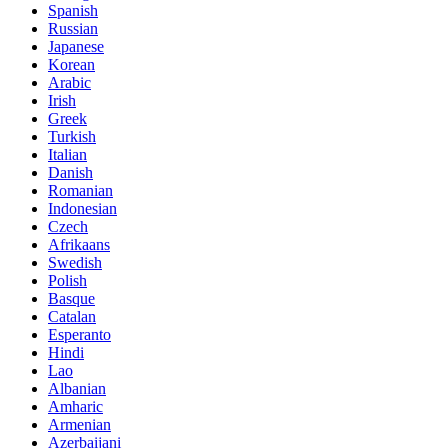
Spanish
Russian
Japanese
Korean
Arabic
Irish
Greek
Turkish
Italian
Danish
Romanian
Indonesian
Czech
Afrikaans
Swedish
Polish
Basque
Catalan
Esperanto
Hindi
Lao
Albanian
Amharic
Armenian
Azerbaijani