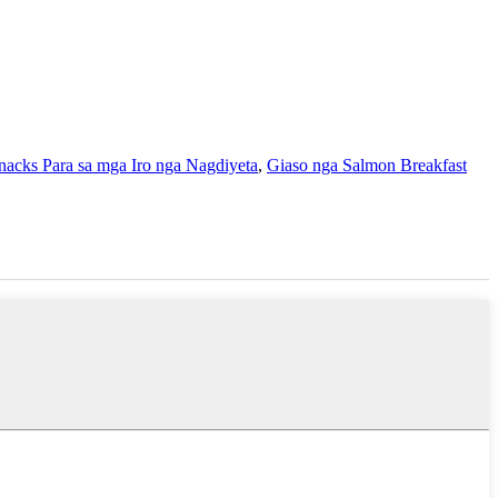
acks Para sa mga Iro nga Nagdiyeta
,
Giaso nga Salmon Breakfast