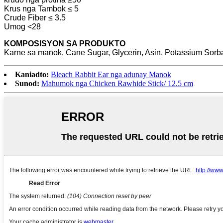
Krus nga Tambok ≤ 5
Crude Fiber ≤ 3.5
Umog <28
KOMPOSISYON SA PRODUKTO
Karne sa manok, Cane Sugar, Glycerin, Asin, Potassium Sorba
Kaniadto:
Bleach Rabbit Ear nga adunay Manok
Sunod:
Mahumok nga Chicken Rawhide Stick/ 12.5 cm