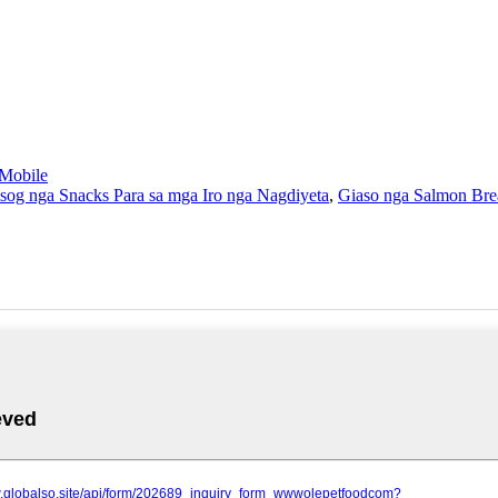
Mobile
og nga Snacks Para sa mga Iro nga Nagdiyeta
,
Giaso nga Salmon Bre