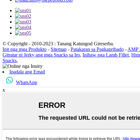
© Copyright - 2010-2023 : Tanang Katungod Gireserba.
Init nga mga Produkto
-
Sitemap
-
Patakaran sa Pagkapribado
-
AMP 
Gitratar ni Jerky ang mga Snacks sa Iro
,
Inihaw nga Lamb Fillet
,
Hims
Snacks
,
Ipadala ang Email
WhatsApp
x