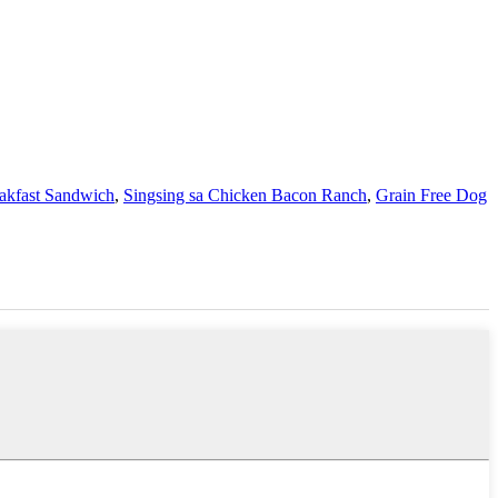
akfast Sandwich
,
Singsing sa Chicken Bacon Ranch
,
Grain Free Dog