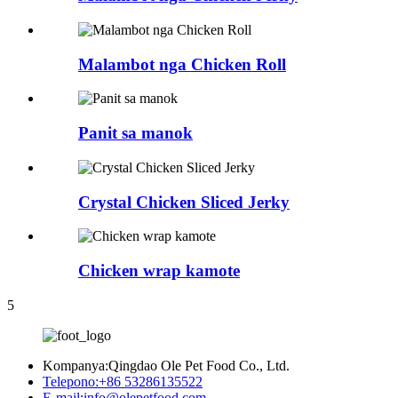
Malambot nga Chicken Roll
Panit sa manok
Crystal Chicken Sliced ​​Jerky
Chicken wrap kamote
5
Kompanya:
Qingdao Ole Pet Food Co., Ltd.
Telepono:
+86 53286135522
E-mail:
info@olepetfood.com