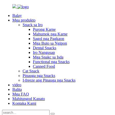
Balay
Mga produkto
Snack sa Iro
Purong Karne
Mahumok nga Karne
Sagol nga Pagkaon
Mga Buto sa Ngipon
Dental Snacks
Iro Nangusap
Mga Snakc sa Isda
Functional nga Snacks
Canned Food
Cat Snack
Pinauga nga Snacks
I-freeze ang Pinauga nga Snacks
video
Balita
Mga FAQ
Mahitungod Kanato
Kontaka Kami